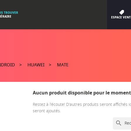
S TROUVER
NÉRAIRE
ESPACE VENT
NDROID
HUAWEI
MATE
Aucun produit disponible pour le moment
Restez à l'écoute! D'autres produits seront affichés i
seront ajoutés.
search