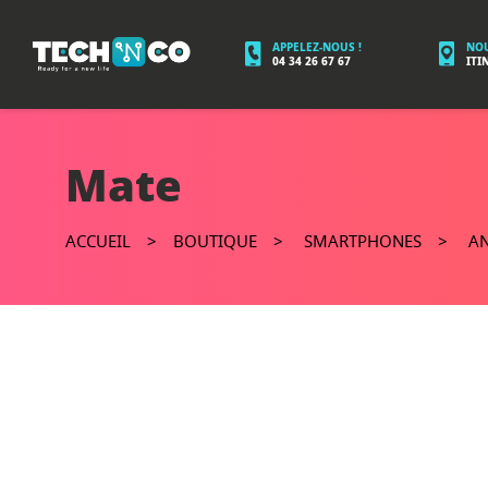
APPELEZ-NOUS !
NOU
04 34 26 67 67
ITI
Mate
ACCUEIL
BOUTIQUE
SMARTPHONES
A