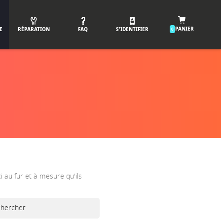
PANIER
E
RÉPARATION
FAQ
S'IDENTIFIER
0
ci au fur et à mesure qu'ils