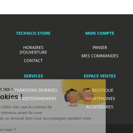
TECHNCO STORE
MON COMPTE
HORAIRES
PANIER
D’OUVERTURE
MES COMMANDES
CONTACT
SERVICES
ESPACE VENTES
lut c'est nous...
RÉPARATIONS DIVERSES
LA BOUTIQUE
es Cookies !
RECONDITIONNEMENT
SMARTPHONES
ACCESSOIRES
a attendu d'être sûrs que le contenu de
site vous intéresse avant de vous
anger, mais on aimerait bien vous accompagner pendant votre
ite...
est OK pour vous ?