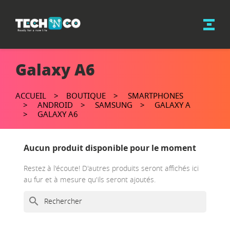
Galaxy A6
ACCUEIL
BOUTIQUE
SMARTPHONES
ANDROID
SAMSUNG
GALAXY A
GALAXY A6
Aucun produit disponible pour le moment
Restez à l'écoute! D'autres produits seront affichés ici
au fur et à mesure qu'ils seront ajoutés.
search