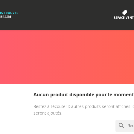
S TROUVER
NÉRAIRE
ESPACE VENT
Aucun produit disponible pour le moment
Restez à l'écoute! D'autres produits seront affichés i
seront ajoutés.
search