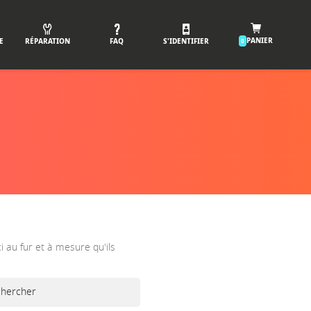
PANIER
E
RÉPARATION
FAQ
S'IDENTIFIER
0
ci au fur et à mesure qu'ils