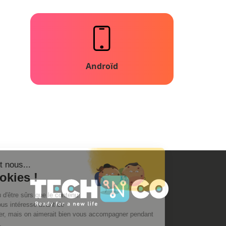
Androïd
Salut c'est nous...
les Cookies !
On a attendu d'être sûrs que le contenu
de ce site vous intéresse avant de
vous déranger, mais on aimerait bien vous accompagner pendant
votre visite...